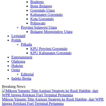
Boalemo
Bone Bolango
Gorontalo Utara
Kabupaten Gorontalo
Kota Gorontalo
Pohuwato
Provinsi Sulawesi Utara
Bolaang Mongondow Utara
Legislatif
Politik
Pilkada
KPU Provinsi Gorontalo
KPU Kabupaten Gorontalo
Entertainment
Olahraga
Hukrim
Opini
Editorial
Indeks Berita
Breaking News
Mikson Yapanto Titip Aspirasi Strategis ke Rusli Habibie, dari WPR
hingga Relokasi Fuel Terminal Pertamina