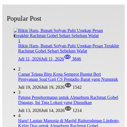
Popular Post
1
Bikin Haru, Bupati Sofyan Puhi Ungkap Pesan Terakhir
Rachmat Gobel Sehari Sebelum Wafat
Juli 11, 2026
Juli 11, 2026
3846
2
Camat Telaga Biru Kena Semprot Buntut Beri
Pernyataan Soal Gaji CS Pentadio Barat yang Nunggak
Juli 19, 2026
Juli 19, 2026
1542
3
Patung Penghormatan untuk Almarhum Rachmat Gobel
Digagas, Ini Tiga Lokasi yang Diusulkan
Juli 13, 2026
Juli 14, 2026
1214
4
Haru! Lautan Manusia di Masjid Baiturrahman Limboto,
Kirim Doa untuk Almarhum Rachmat Gobel