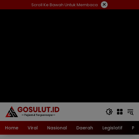
Langsung
×
Scroll Ke Bawah Untuk Membaca
ke
konten
Home
Viral
Nasional
Daerah
Legislatif
Pol