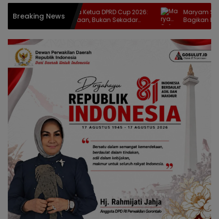
Zulfikar Usira Buka Ketua DPRD Cup 2026:
Maryam Sofyan Puh
Breaking News
Ajang Kebersamaan, Bukan Sekadar
Bagikan Bantuan N
Cari Juara
Stunting di Tilango