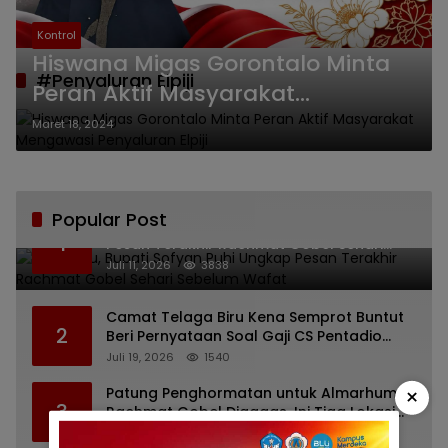
Kontrol
Hiswana Migas Gorontalo Minta
#Penyaluran Elpiji
Peran Aktif Masyarakat
Mengawasi Penyaluran Elpiji
Maret 18, 2024
Popular Post
Bikin Haru, Bupati Sofyan Puhi Ungkap
1
Pesan Terakhir Rachmat Gobel Sehari
Sebelum Wafat
Juli 11, 2026
3838
Camat Telaga Biru Kena Semprot Buntut
2
Beri Pernyataan Soal Gaji CS Pentadio
Barat yang Nunggak
Juli 19, 2026
1540
×
Patung Penghormatan untuk Almarhum
3
Rachmat Gobel Digagas, Ini Tiga Lokasi
yang Diusulkan
Juli 13, 2026
1212