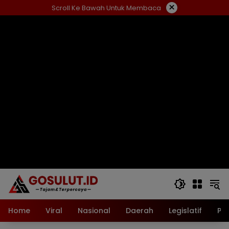
Langsung
×
Scroll Ke Bawah Untuk Membaca
ke
konten
Home
Viral
Nasional
Daerah
Legislatif
Pol