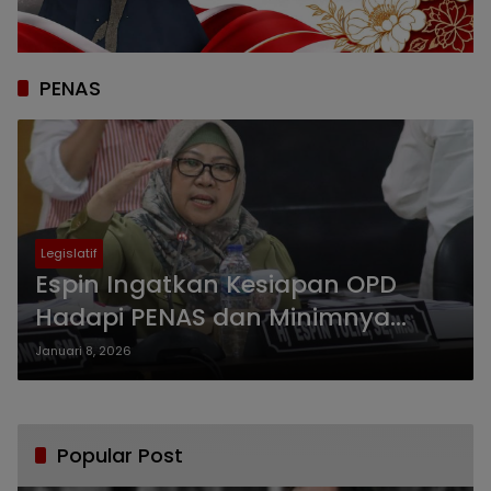
PENAS
Legislatif
Espin Ingatkan Kesiapan OPD
Hadapi PENAS dan Minimnya
Kontribusi PAD dari Alat Berat
Januari 8, 2026
Popular Post