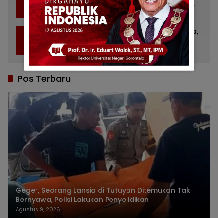
4
Baiturrahman Limboto, Kirim Doa untuk
Almarhum Rachmat Gobel
Juli 14, 2026
1140
Bupati Gorontalo Ziarah ke TMP Kalibata,
5
Ingat Sosok Rachmat Gobel
Juli 11, 2026
856
Pos Terbaru
Geger, Seorang Lansia di Tutuyan Ditemukan Tak
Bernyawa, Polisi Lakukan Penyelidikan
Agustus 9, 2026