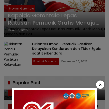
Provinsi Gorontalo
Kapolda Gorontalo Lepas
Pemudik
Ratusan Pemudik Gratis Menuju
Manado dan Palu
Maret 18, 2026
Dirlantas Imbau Pemudik Pastikan
Kelayakan Kendaraan dan Tidak Egois
saat Berkendara
Provinsi Gorontalo
Desember 25, 2025
Popular Post
×
Bikin Haru, Bupati Sofyan Puhi Ungkap
1
Pesan Terakhir Rachmat Gobel Sehari
Sebelum Wafat
Juli 11, 2026
3836
Camat Telaga Biru Kena Semprot Buntut