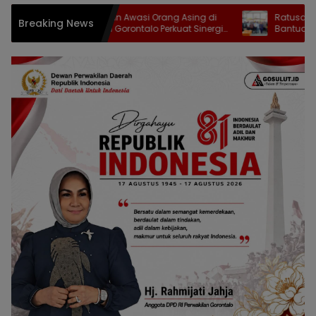
Cegah TPPO dan Awasi Orang Asing di
Ratusan Pelaku
Breaking News
Gorut, Imigrasi Gorontalo Perkuat Sinergi
Bantuan dari P
TIMPORA