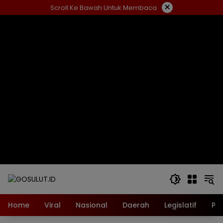
Langsung
×
Scroll Ke Bawah Untuk Membaca
ke
konten
Home
Viral
Nasional
Daerah
Legislatif
Pol