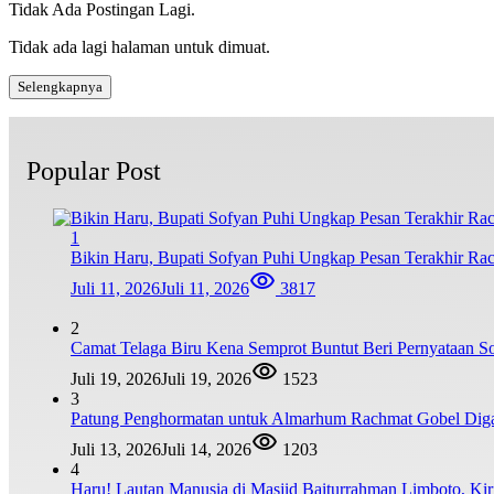
Tidak Ada Postingan Lagi.
Tidak ada lagi halaman untuk dimuat.
Selengkapnya
Popular Post
1
Bikin Haru, Bupati Sofyan Puhi Ungkap Pesan Terakhir Ra
Juli 11, 2026
Juli 11, 2026
3817
2
Camat Telaga Biru Kena Semprot Buntut Beri Pernyataan S
Juli 19, 2026
Juli 19, 2026
1523
3
Patung Penghormatan untuk Almarhum Rachmat Gobel Digag
Juli 13, 2026
Juli 14, 2026
1203
4
Haru! Lautan Manusia di Masjid Baiturrahman Limboto, K