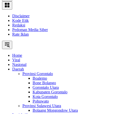
Disclaimer
Kode Etik
Redaksi
Pedoman Media Siber
Rate Iklan
Home
Viral
Nasional
Daerah
Provinsi Gorontalo
Boalemo
Bone Bolango
Gorontalo Utara
Kabupaten Gorontalo
Kota Gorontalo
Pohuwato
Provinsi Sulawesi Utara
Bolaang Mongondow Utara