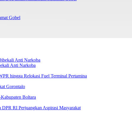
chmat Gobel
ekali Anti Narkoba
i WPR hingga Relokasi Fuel Terminal Pertamina
kat Gorontalo
-Kabupaten Boltara
a DPR RI Perjuangkan Aspirasi Masyarakat