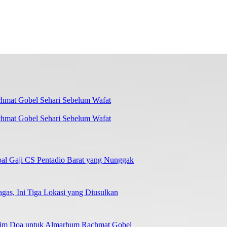
chmat Gobel Sehari Sebelum Wafat
oal Gaji CS Pentadio Barat yang Nunggak
as, Ini Tiga Lokasi yang Diusulkan
irim Doa untuk Almarhum Rachmat Gobel