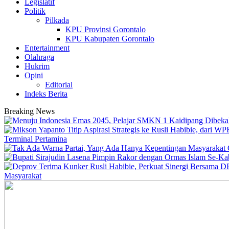
Legislatif
Politik
Pilkada
KPU Provinsi Gorontalo
KPU Kabupaten Gorontalo
Entertainment
Olahraga
Hukrim
Opini
Editorial
Indeks Berita
Breaking News
Terminal Pertamina
Masyarakat