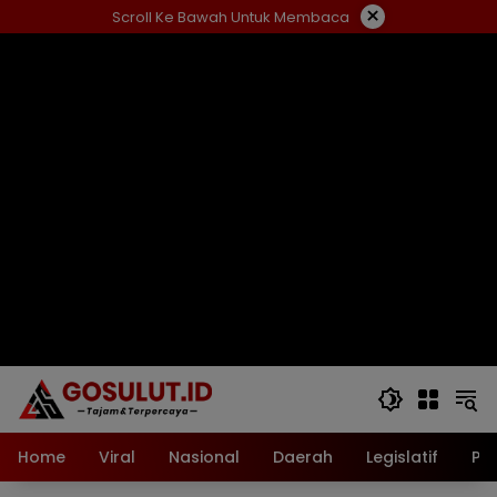
Langsung
×
Scroll Ke Bawah Untuk Membaca
ke
konten
Home
Viral
Nasional
Daerah
Legislatif
Pol