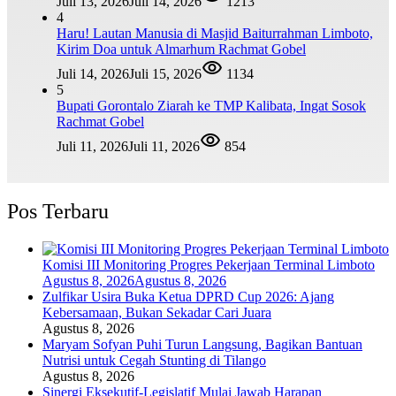
Juli 13, 2026
Juli 14, 2026
1213
4
Haru! Lautan Manusia di Masjid Baiturrahman Limboto,
Kirim Doa untuk Almarhum Rachmat Gobel
Juli 14, 2026
Juli 15, 2026
1134
5
Bupati Gorontalo Ziarah ke TMP Kalibata, Ingat Sosok
Rachmat Gobel
Juli 11, 2026
Juli 11, 2026
854
Pos Terbaru
Komisi III Monitoring Progres Pekerjaan Terminal Limboto
Agustus 8, 2026
Agustus 8, 2026
Zulfikar Usira Buka Ketua DPRD Cup 2026: Ajang
Kebersamaan, Bukan Sekadar Cari Juara
Agustus 8, 2026
Maryam Sofyan Puhi Turun Langsung, Bagikan Bantuan
Nutrisi untuk Cegah Stunting di Tilango
Agustus 8, 2026
Sinergi Eksekutif-Legislatif Mulai Jawab Harapan