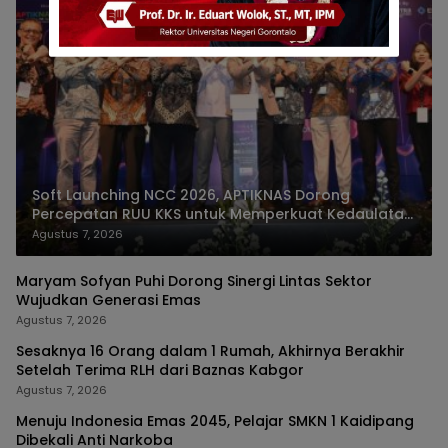
Soft Launching NCC 2026, APTIKNAS Dorong
Percepatan RUU KKS untuk Memperkuat Kedaulatan
Digital Indonesia
Agustus 7, 2026
Maryam Sofyan Puhi Dorong Sinergi Lintas Sektor
Wujudkan Generasi Emas
Agustus 7, 2026
Sesaknya 16 Orang dalam 1 Rumah, Akhirnya Berakhir
Setelah Terima RLH dari Baznas Kabgor
Agustus 7, 2026
Menuju Indonesia Emas 2045, Pelajar SMKN 1 Kaidipang
Dibekali Anti Narkoba