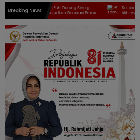
Maryam Sofyan Puhi Dorong Sinergi
Sesaknya 16 Ora
Breaking News
Lintas Sektor Wujudkan Generasi Emas
Akhirnya Berakhir
Baznas Kabgor