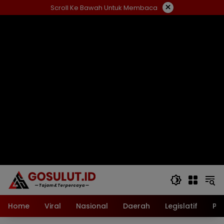
Langsung
×
Scroll Ke Bawah Untuk Membaca
ke
konten
Home
Viral
Nasional
Daerah
Legislatif
Pol