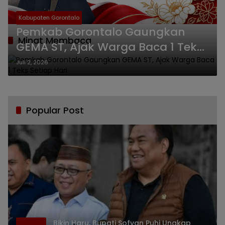
Kabupaten Gorontalo
Pemkab Gorontalo Gaungkan
Minat Membaca
GEMA ST, Ajak Warga Baca 1 Teks
Setiap Hari
Juli 2, 2026
Popular Post
Bikin Haru, Bupati Sofyan Puhi Ungkap