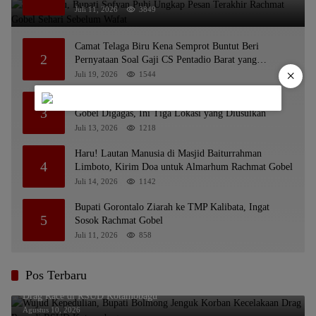
Juli 11, 2026
3849
Camat Telaga Biru Kena Semprot Buntut Beri
2
Pernyataan Soal Gaji CS Pentadio Barat yang
×
Nunggak
Juli 19, 2026
1544
Patung Penghormatan untuk Almarhum Rachmat
3
Gobel Digagas, Ini Tiga Lokasi yang Diusulkan
Juli 13, 2026
1218
Haru! Lautan Manusia di Masjid Baiturrahman
4
Limboto, Kirim Doa untuk Almarhum Rachmat Gobel
Juli 14, 2026
1142
Bupati Gorontalo Ziarah ke TMP Kalibata, Ingat
5
Sosok Rachmat Gobel
Juli 11, 2026
858
Pos Terbaru
Wujud Kepedulian, Bupati Bolmong Jenguk Korban Kecelakaan
Drag Race di RSUD Kotamobagu
Agustus 10, 2026