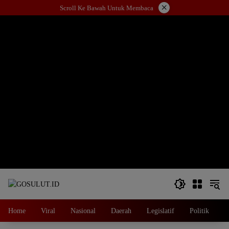
Langsung
×
Scroll Ke Bawah Untuk Membaca
ke
konten
Home
Viral
Nasional
Daerah
Legislatif
Politik
E