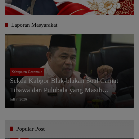
Laporan Masyarakat
Kabupaten Gorontalo
Sekda Kabgor Blak-blakan Soal Camat
Tibawa dan Pulubala yang Masih
“Dibekukan”
Juli 7, 2026
Popular Post
Bikin Haru, Bupati Sofyan Puhi Ungkap Pesan
1
Terakhir Rachmat Gobel Sehari Sebelum Wafat