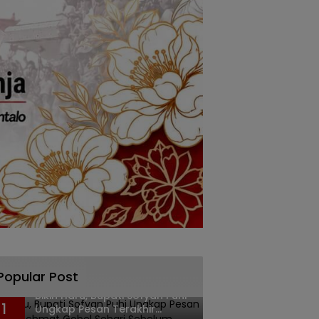
Popular Post
Bikin Haru, Bupati Sofyan Puhi
1
Ungkap Pesan Terakhir