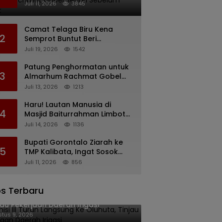
Rachmat Gobel Sehari
Juli 11, 2026
3845
Sebelum Wafat
Camat Telaga Biru Kena
2
Semprot Buntut Beri
Pernyataan Soal Gaji CS
Juli 19, 2026
1542
Pentadio Barat yang
Nunggak
Patung Penghormatan untuk
3
Almarhum Rachmat Gobel
Digagas, Ini Tiga Lokasi yang
Juli 13, 2026
1213
Diusulkan
Haru! Lautan Manusia di
4
Masjid Baiturrahman Limboto,
Kirim Doa untuk Almarhum
Juli 14, 2026
1136
Rachmat Gobel
Bupati Gorontalo Ziarah ke
5
TMP Kalibata, Ingat Sosok
Rachmat Gobel
Juli 11, 2026
856
s Terbaru
isi III Turun Langsung Ke Oluhuta,
jau Pekerjaan Daerah Irigasi
tus 9, 2026