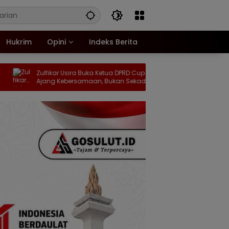
Hukrim
Opini
Indeks Berita
Zulfikar Usira Buka Ketua DPRD Cup 2026:
Maryam Sofyan Puhi
Ajang Kebersamaan, Bukan Sekadar
Bagikan Bantuan Nu
Cari Juara
Stunting di Tilango