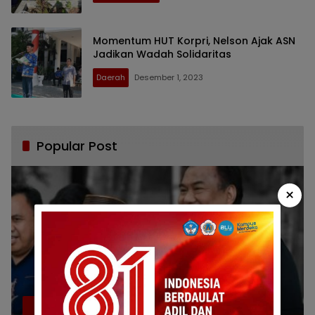
Momentum HUT Korpri, Nelson Ajak ASN
Jadikan Wadah Solidaritas
Daerah
Desember 1, 2023
Popular Post
×
Bikin Haru, Bupati Sofyan Puhi Ungkap