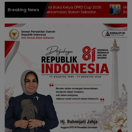
Zulfikar Usira Buka Ketua DPRD Cup 2026:
Maryam Sofyan
Breaking News
Ajang Kebersamaan, Bukan Sekadar
Bagikan Bantu
Cari Juara
Stunting di Ti