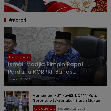
#Korpri
Kota Gorontalo
Ismail Madjid Pimpin Rapat
Perdana KORPRI, Bahas
Akuntabilitas Pengelolaan
Januari 17, 2025
Keuangan
Momentum HUT Ke-53, KORPRI Kota
Gorontalo Laksanakan Ziarah Makam
Kota Gorontalo
November 23, 2024