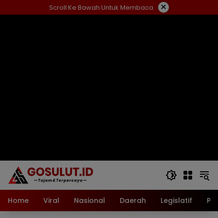
Langsung
×
Scroll Ke Bawah Untuk Membaca
ke
konten
Home
Viral
Nasional
Daerah
Legislatif
Pol