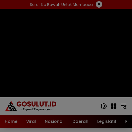
Langsung
×
Scroll Ke Bawah Untuk Membaca
ke
konten
Home
Viral
Nasional
Daerah
Legislatif
Pol