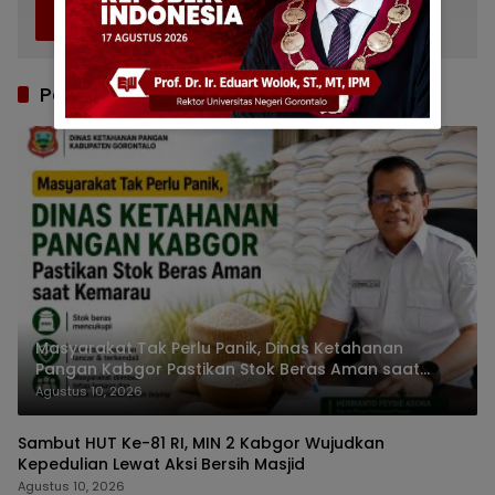
5
Ingat Sosok Rachmat Gobel
Juli 11, 2026
859
Pos Terbaru
Masyarakat Tak Perlu Panik, Dinas Ketahanan
Pangan Kabgor Pastikan Stok Beras Aman saat
Kemarau
Agustus 10, 2026
Sambut HUT Ke-81 RI, MIN 2 Kabgor Wujudkan
Kepedulian Lewat Aksi Bersih Masjid
Agustus 10, 2026