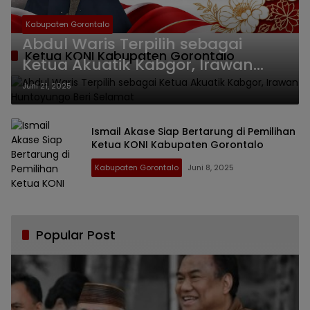
Kabupaten Gorontalo
Abdul Waris Terpilih sebagai
Ketua KONI Kabupaten Gorontalo
Ketua Akuatik Kabgor, Irawan
Huntoyungo Beri Selamat
Juni 21, 2025
Ismail Akase Siap Bertarung di Pemilihan
Ketua KONI Kabupaten Gorontalo
Kabupaten Gorontalo
Juni 8, 2025
Popular Post