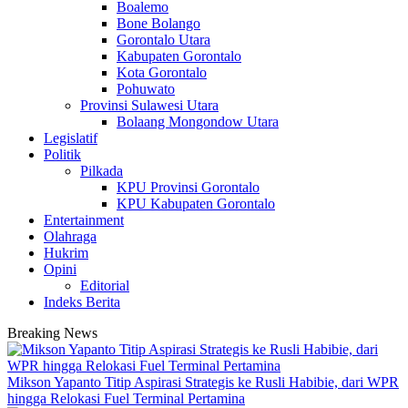
Boalemo
Bone Bolango
Gorontalo Utara
Kabupaten Gorontalo
Kota Gorontalo
Pohuwato
Provinsi Sulawesi Utara
Bolaang Mongondow Utara
Legislatif
Politik
Pilkada
KPU Provinsi Gorontalo
KPU Kabupaten Gorontalo
Entertainment
Olahraga
Hukrim
Opini
Editorial
Indeks Berita
Breaking News
Mikson Yapanto Titip Aspirasi Strategis ke Rusli Habibie, dari WPR
hingga Relokasi Fuel Terminal Pertamina