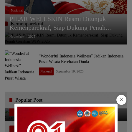
Nasional
PILAR WELLSKIN Resmi Ditunjuk
Kemenparekraf
Kemenparekraf, Siap Dukung Penuh
Gerakan WIW 2025
November 4, 2025
“Wonderful Indonesia Wellness” Jadikan Indonesia
Pusat Wisata Kesehatan Dunia
Nasional
September 19, 2025
×
Popular Post
Bikin Haru, Bupati Sofyan Puhi Ungkap Pesan
1
Terakhir Rachmat Gobel Sehari Sebelum Wafat
Juli 11, 2026
3859
Camat Telaga Biru Kena Semprot Buntut Beri