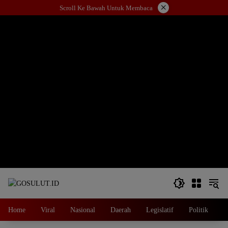
Langsung
×
Scroll Ke Bawah Untuk Membaca
ke
konten
Home
Viral
Nasional
Daerah
Legislatif
Politik
E