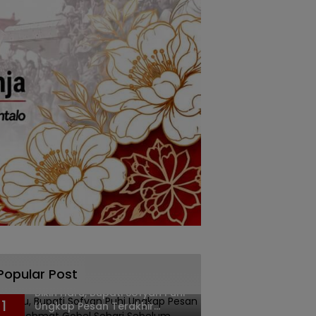
Popular Post
Bikin Haru, Bupati Sofyan Puhi
1
Ungkap Pesan Terakhir