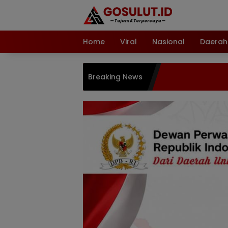
Langsung
ke
konten
Home
Viral
Nasional
Daerah
Breaking News