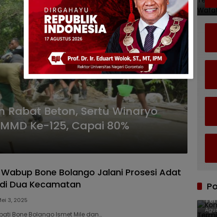
n Rabat Beton, Sertu Winaryo
TMMD Ke-125, Capai 80%
 Wabup Bone Bolango Jalani Prosesi Adat
 di Dua Kecamatan
Po
Kom
Ter
ei 3, 2025
Agus
pati Bone Bolango Ismet Mile dan…