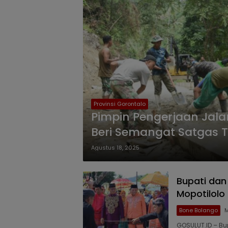
Provinsi Gorontalo
Pimpin Pengerjaan Jala
Beri Semangat Satgas 
Agustus 18, 2025
Bupati dan
Mopotilolo
Bone Bolango
M
GOSULUT.ID – Bu