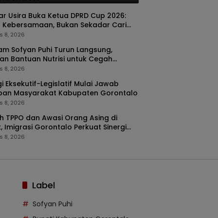
kar Usira Buka Ketua DPRD Cup 2026:
 Kebersamaan, Bukan Sekadar Cari
a
s 8, 2026
m Sofyan Puhi Turun Langsung,
an Bantuan Nutrisi untuk Cegah
ing di Tilango
s 8, 2026
gi Eksekutif-Legislatif Mulai Jawab
pan Masyarakat Kabupaten Gorontalo
s 8, 2026
 TPPO dan Awasi Orang Asing di
, Imigrasi Gorontalo Perkuat Sinergi
ORA
s 8, 2026
Label
Sofyan Puhi