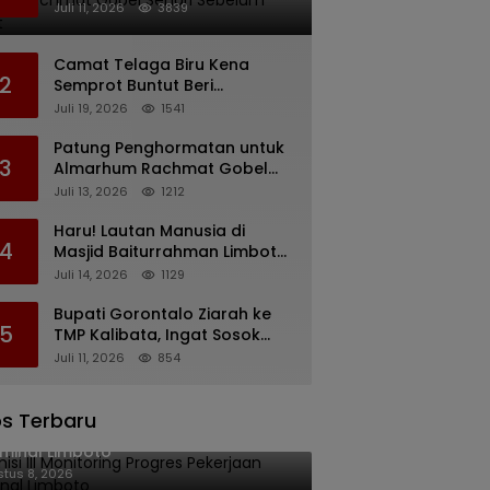
Rachmat Gobel Sehari
Juli 11, 2026
3839
Sebelum Wafat
Camat Telaga Biru Kena
2
Semprot Buntut Beri
Pernyataan Soal Gaji CS
Juli 19, 2026
1541
Pentadio Barat yang
Nunggak
Patung Penghormatan untuk
3
Almarhum Rachmat Gobel
Digagas, Ini Tiga Lokasi yang
Juli 13, 2026
1212
Diusulkan
Haru! Lautan Manusia di
4
Masjid Baiturrahman Limboto,
Kirim Doa untuk Almarhum
Juli 14, 2026
1129
Rachmat Gobel
Bupati Gorontalo Ziarah ke
5
TMP Kalibata, Ingat Sosok
Rachmat Gobel
Juli 11, 2026
854
s Terbaru
isi III Monitoring Progres Pekerjaan
minal Limboto
tus 8, 2026