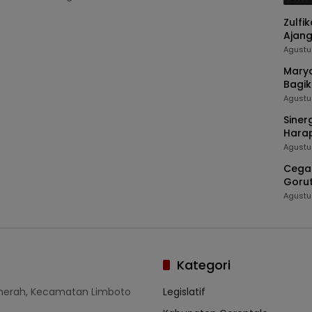
Zulfi
Ajang
Juar
Agustu
Marya
Bagik
Stunt
Agustu
Siner
Hara
Agustu
Cegah
Gorut
TIMP
Agustu
Kategori
umerah, Kecamatan Limboto
Legislatif