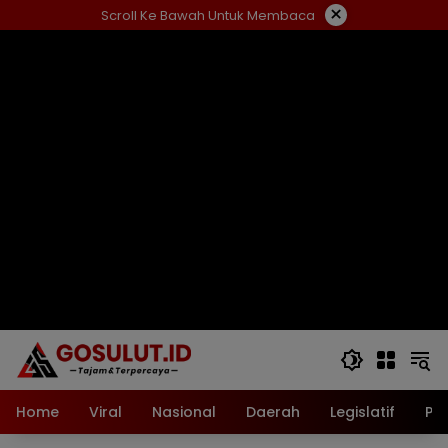
Langsung
×
Scroll Ke Bawah Untuk Membaca
ke
konten
Home
Viral
Nasional
Daerah
Legislatif
Pol