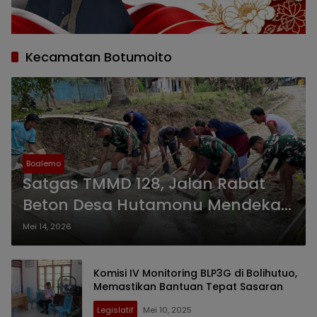
Kecamatan Botumoito
Boalemo
Satgas TMMD 128, Jalan Rabat
Beton Desa Hutamonu Mendekati
Target Akhir
Mei 14, 2026
Komisi IV Monitoring BLP3G di Bolihutuo,
Memastikan Bantuan Tepat Sasaran
Legislatif
Mei 10, 2025