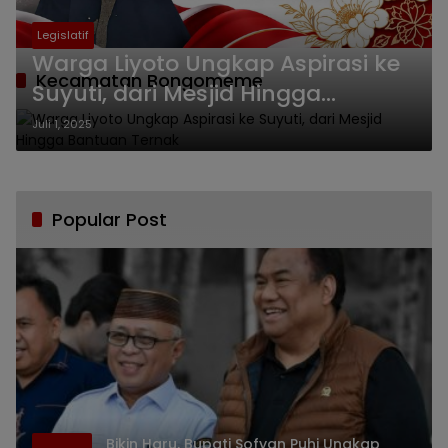
Legislatif
Warga Liyoto Ungkap Aspirasi ke
Kecamatan Bongomeme
Suyuti, dari Mesjid Hingga
Bantuan Ternak
Juli 1, 2025
Popular Post
Bikin Haru, Bupati Sofyan Puhi Ungkap