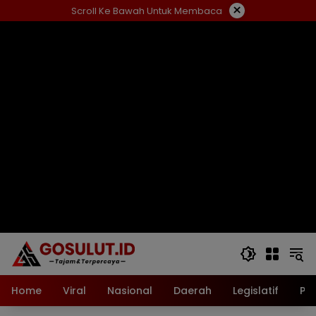
Langsung
×
Scroll Ke Bawah Untuk Membaca
ke
konten
Home
Viral
Nasional
Daerah
Legislatif
Pol