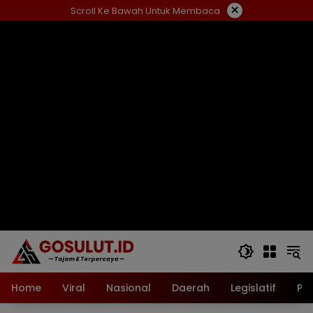
Langsung
×
Scroll Ke Bawah Untuk Membaca
ke
konten
Home
Viral
Nasional
Daerah
Legislatif
Pol