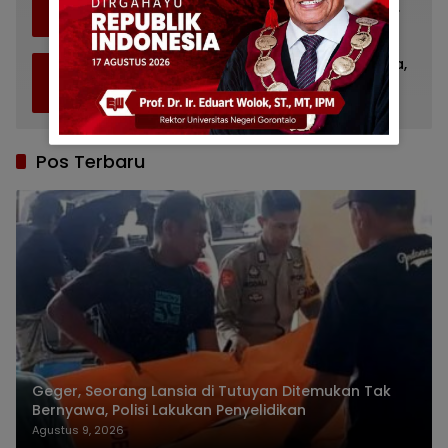
4
Baiturrahman Limboto, Kirim Doa untuk
Almarhum Rachmat Gobel
Juli 14, 2026
1140
Bupati Gorontalo Ziarah ke TMP Kalibata,
5
Ingat Sosok Rachmat Gobel
Juli 11, 2026
856
Pos Terbaru
Geger, Seorang Lansia di Tutuyan Ditemukan Tak
Bernyawa, Polisi Lakukan Penyelidikan
Agustus 9, 2026