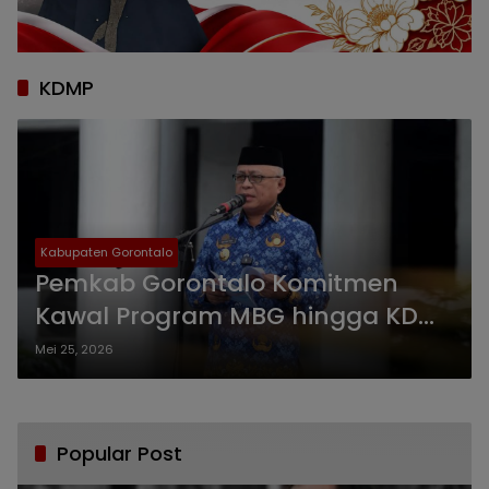
KDMP
Kabupaten Gorontalo
Pemkab Gorontalo Komitmen
Kawal Program MBG hingga KDMP
Presiden Prabowo
Mei 25, 2026
Popular Post