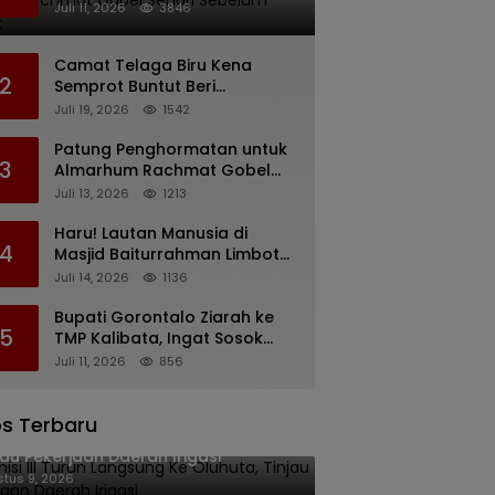
Rachmat Gobel Sehari
Juli 11, 2026
3846
Sebelum Wafat
Camat Telaga Biru Kena
2
Semprot Buntut Beri
Pernyataan Soal Gaji CS
Juli 19, 2026
1542
Pentadio Barat yang
Nunggak
Patung Penghormatan untuk
3
Almarhum Rachmat Gobel
Digagas, Ini Tiga Lokasi yang
Juli 13, 2026
1213
Diusulkan
Haru! Lautan Manusia di
4
Masjid Baiturrahman Limboto,
Kirim Doa untuk Almarhum
Juli 14, 2026
1136
Rachmat Gobel
Bupati Gorontalo Ziarah ke
5
TMP Kalibata, Ingat Sosok
Rachmat Gobel
Juli 11, 2026
856
s Terbaru
isi III Turun Langsung Ke Oluhuta,
jau Pekerjaan Daerah Irigasi
tus 9, 2026