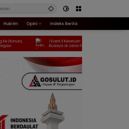
Hukrim
Opini
Indeks Berita
,
1 Event 3 Keseruan: Lari, Kuliner dan
Komis
Budaya di Jaton Fun Run 2026
Term