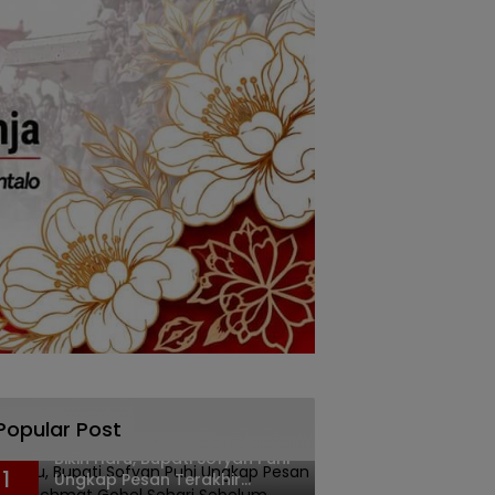
Popular Post
Bikin Haru, Bupati Sofyan Puhi
1
Ungkap Pesan Terakhir