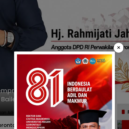
×
emprov Selesaikan Administrasi
Bailey
rontalo akan Bangun Jembatan