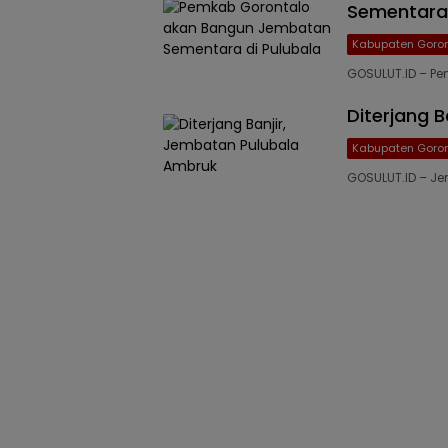
Sementara 
Kabupaten Goron
GOSULUT.ID – P
Diterjang 
Kabupaten Goron
GOSULUT.ID – Je