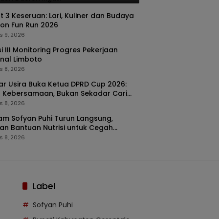
nt 3 Keseruan: Lari, Kuliner dan Budaya
ton Fun Run 2026
s 9, 2026
i III Monitoring Progres Pekerjaan
nal Limboto
s 8, 2026
kar Usira Buka Ketua DPRD Cup 2026:
 Kebersamaan, Bukan Sekadar Cari
a
s 8, 2026
m Sofyan Puhi Turun Langsung,
an Bantuan Nutrisi untuk Cegah
ing di Tilango
s 8, 2026
Label
Sofyan Puhi