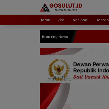
Langsung
ke
konten
Home
Viral
Nasional
Daerah
Breaking News