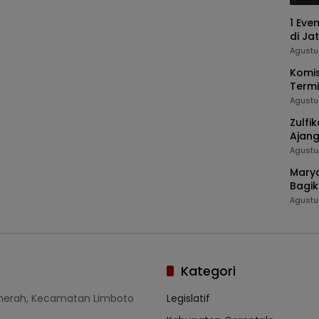
1 Eve
di Ja
Agustu
Komis
Termi
Agustu
Zulfi
Ajang
Juar
Agustu
Marya
Bagik
Stunt
Agustu
Kategori
umerah, Kecamatan Limboto
Legislatif