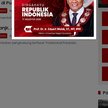
di Pulubala
talo
April 15, 2025
emerintah Kabupaten (Pemkab) Gorontalo dalam waktu…
Banjir, Jembatan Pulubala Ambruk
talo
April 14, 2025
mbatan penghubung ke Pasar Tradisional Pulubala…
Po
Kom
Tin
Agus