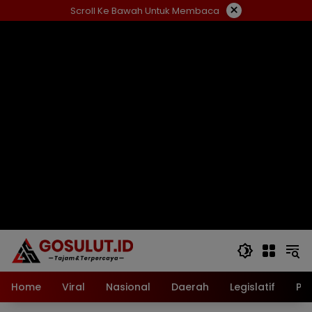
Langsung
×
Scroll Ke Bawah Untuk Membaca
ke
konten
Home
Viral
Nasional
Daerah
Legislatif
Pol