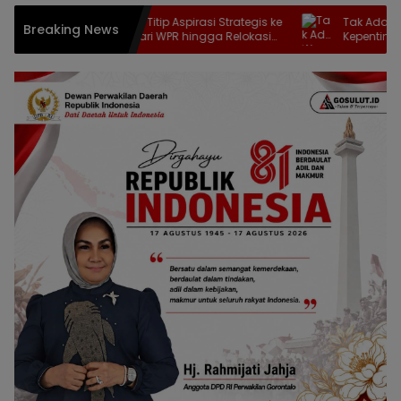
Mikson Yapanto Titip Aspirasi Strategis ke
Tak Ada Warna 
Breaking News
Rusli Habibie, dari WPR hingga Relokasi
Kepentingan Ma
Fuel Terminal Pertamina