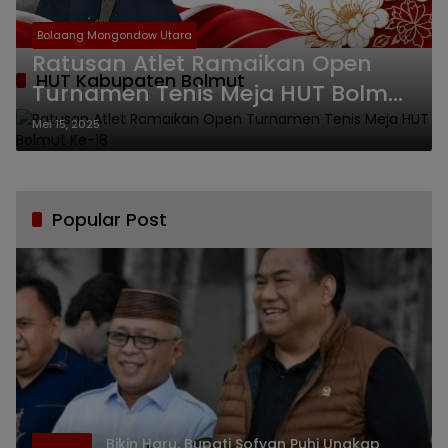
Bolaang Mongondow Utara
Ratusan Atlet Ramaikan Open
HUT Kabupaten Bolmut
Turnamen Tenis Meja HUT Bolmut
Ke-18
Mei 15, 2025
Popular Post
Bikin Haru, Bupati Sofyan Puhi Ungkap