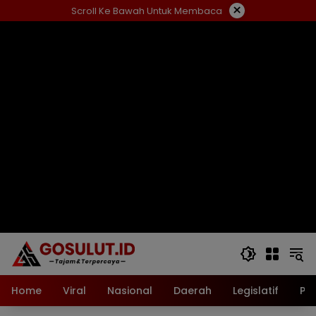
Langsung
×
Scroll Ke Bawah Untuk Membaca
ke
konten
Home
Viral
Nasional
Daerah
Legislatif
Pol