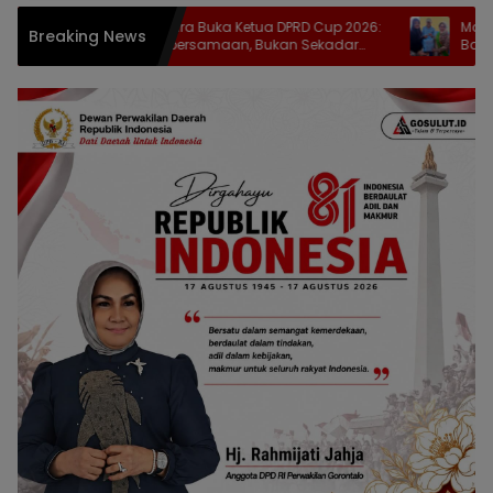
Zulfikar Usira Buka Ketua DPRD Cup 2026:
Maryam Sofyan 
Breaking News
Ajang Kebersamaan, Bukan Sekadar
Bagikan Bantua
Cari Juara
Stunting di Til