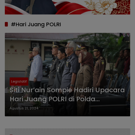
#Hari Juang POLRI
Legislatif
Siti Nur’ain Sompie Hadiri Upacara
Hari Juang POLRI di Polda
Gorontalo
Agustus 21, 2024