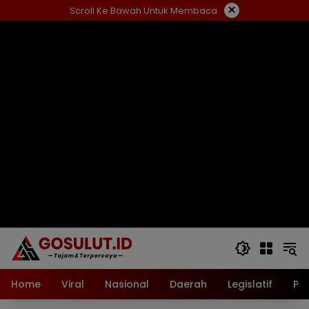
Langsung
×
Scroll Ke Bawah Untuk Membaca
ke
konten
Home
Viral
Nasional
Daerah
Legislatif
Pol