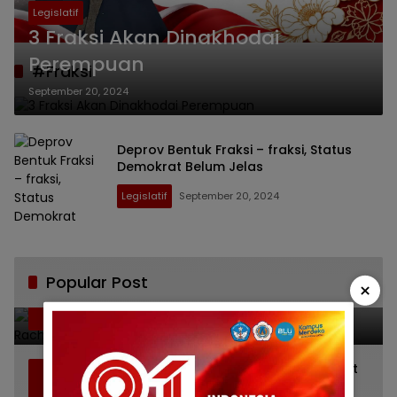
Legislatif
3 Fraksi Akan Dinakhodai
Perempuan
#Fraksi
September 20, 2024
Deprov Bentuk Fraksi – fraksi, Status
Demokrat Belum Jelas
Legislatif
September 20, 2024
Popular Post
×
Bikin Haru, Bupati Sofyan Puhi Ungkap
1
Pesan Terakhir Rachmat Gobel Sehari
Sebelum Wafat
Juli 11, 2026
3845
Camat Telaga Biru Kena Semprot Buntut
2
Beri Pernyataan Soal Gaji CS Pentadio