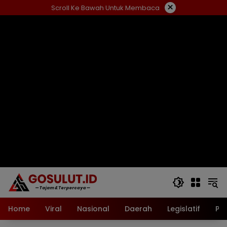
Langsung
×
Scroll Ke Bawah Untuk Membaca
ke
konten
Home
Viral
Nasional
Daerah
Legislatif
Pol