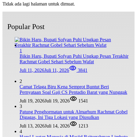
Tidak ada lagi halaman untuk dimuat.
Popular Post
1
Bikin Haru, Bupati Sofyan Puhi Ungkap Pesan Terakhir
Rachmat Gobel Sehari Sebelum Wafat
Juli 11, 2026
Juli 11, 2026
3841
2
Camat Telaga Biru Kena Semprot Buntut Beri
Pernyataan Soal Gaji CS Pentadio Barat yang Nunggak
Juli 19, 2026
Juli 19, 2026
1541
3
Patung Penghormatan untuk Almarhum Rachmat Gobel
Digagas, Ini Tiga Lokasi yang Diusulkan
Juli 13, 2026
Juli 14, 2026
1213
4
Haru! Lautan Manusia di Masjid Baiturrahman Limboto,