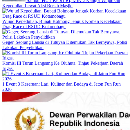
Sambut HUT Ke-81 RI, MIN 2 Kabgor Wujudkan
Kepedulian Lewat Aksi Bersih Masjid
Wujud Kepedulian, Bupati Bolmong Jenguk Korban Kecelakaan
Drag Race di RSUD Kotamobagu
Geger, Seorang Lansia di Tutuyan Ditemukan Tak Bernyawa, Polisi
Lakukan Penyelidikan
Komisi III Turun Langsung Ke Oluhuta, Tinjau Pekerjaan Daerah
Irigasi
1 Event 3 Keseruan: Lari, Kuliner dan Budaya di Jaton Fun Run
2026