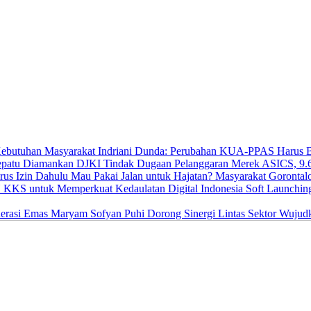
Indriani Dunda: Perubahan KUA-PPAS Harus Be
DJKI Tindak Dugaan Pelanggaran Merek ASICS, 9.
Mau Pakai Jalan untuk Hajatan? Masyarakat Gorontal
Soft Launchi
Maryam Sofyan Puhi Dorong Sinergi Lintas Sektor Wujud