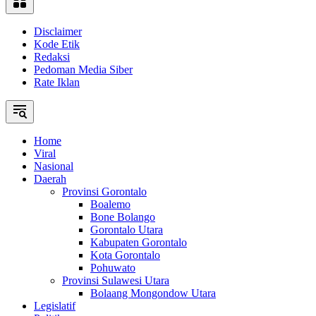
Disclaimer
Kode Etik
Redaksi
Pedoman Media Siber
Rate Iklan
Home
Viral
Nasional
Daerah
Provinsi Gorontalo
Boalemo
Bone Bolango
Gorontalo Utara
Kabupaten Gorontalo
Kota Gorontalo
Pohuwato
Provinsi Sulawesi Utara
Bolaang Mongondow Utara
Legislatif