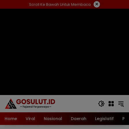
Langsung
×
Scroll Ke Bawah Untuk Membaca
ke
konten
Home
Viral
Nasional
Daerah
Legislatif
Pol