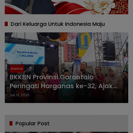
Dari Keluarga Untuk Indonesia Maju
Kontrol
BKKBN Provinsi Gorontalo
Peringati Harganas ke-32, Ajak
Masyarakat Perkuat Peran
Juli 12, 2025
Keluarga untuk Indonesia Maju
Popular Post