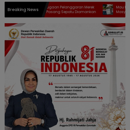
DJKI Tindak Dugaan Pelanggaran Merek
Mau Pakai Jalan 
Breaking News
ASICS, 9.609 Pasang Sepatu Diamankan
Masyarakat Goront
Dahulu