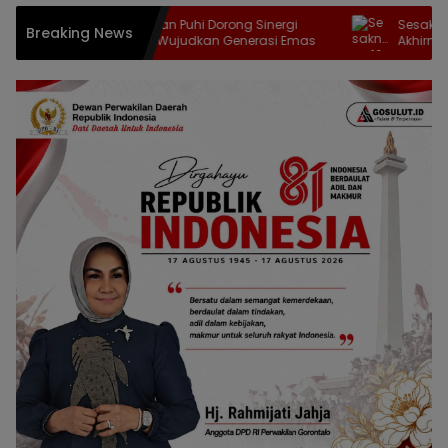
Maryam Sofyan Puhi Dorong Sinergi
Sesaknya 16 
Breaking News
Lintas Sektor Wujudkan Generasi Emas
Akhirnya Berak
Baznas Kabgo