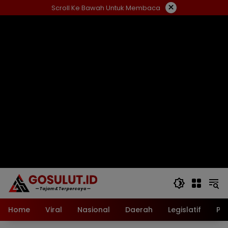
Langsung
×
Scroll Ke Bawah Untuk Membaca
ke
konten
Home
Viral
Nasional
Daerah
Legislatif
Pol