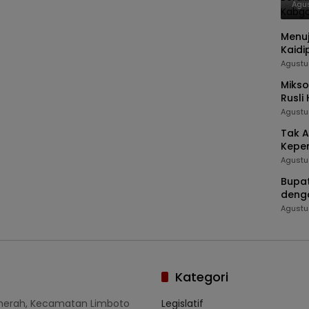
dar
Agus
Menuj
Kaidi
Agustu
Mikso
Rusli
Termi
Agustu
Tak A
Kepe
Agustu
Bupat
deng
Agustu
Kategori
umerah, Kecamatan Limboto
Legislatif