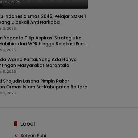
i Baznas Kabgor
tus 7, 2026
u Indonesia Emas 2045, Pelajar SMKN 1
pang Dibekali Anti Narkoba
s 6, 2026
n Yapanto Titip Aspirasi Strategis ke
 Habibie, dari WPR hingga Relokasi Fuel
nal Pertamina
s 6, 2026
da Warna Partai, Yang Ada Hanya
ntingan Masyarakat Gorontalo
s 6, 2026
i Sirajudin Lasena Pimpin Rakor
an Ormas Islam Se-Kabupaten Boltara
s 6, 2026
Label
Sofyan Puhi