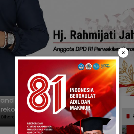
×
e and Car Wash Diharapkan
erekonomian Daerah