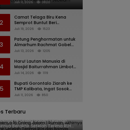
Rachmat Gobel Sehari
Juli 11, 2026
3820
Sebelum Wafat
Camat Telaga Biru Kena
2
Semprot Buntut Beri
Pernyataan Soal Gaji CS
Juli 19, 2026
1523
Pentadio Barat yang
Nunggak
Patung Penghormatan untuk
3
Almarhum Rachmat Gobel
Digagas, Ini Tiga Lokasi yang
Juli 13, 2026
1205
Diusulkan
Haru! Lautan Manusia di
4
Masjid Baiturrahman Limboto,
Kirim Doa untuk Almarhum
Juli 14, 2026
1119
Rachmat Gobel
Bupati Gorontalo Ziarah ke
5
TMP Kalibata, Ingat Sosok
Rachmat Gobel
Juli 11, 2026
850
s Terbaru
aknya 16 Orang dalam 1 Rumah,
irnya Berakhir Setelah Terima RLH