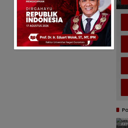
Po
Ses
Akh