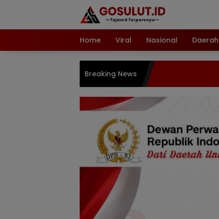
Langsung
ke
konten
Home
Viral
Nasional
Daerah
Breaking News