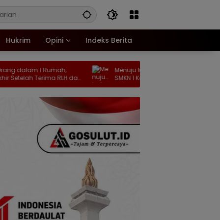
Hukrim
Opini
Indeks Berita
m 1 Rumah,
Menuju Indonesia Emas 2045, Pelajar
 Terima RLH dari
SMKN 1 Kaidipang Dibekali Anti Narkoba