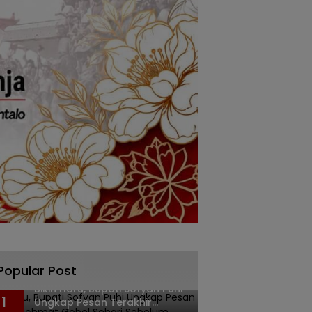
Popular Post
Bikin Haru, Bupati Sofyan Puhi
1
Ungkap Pesan Terakhir