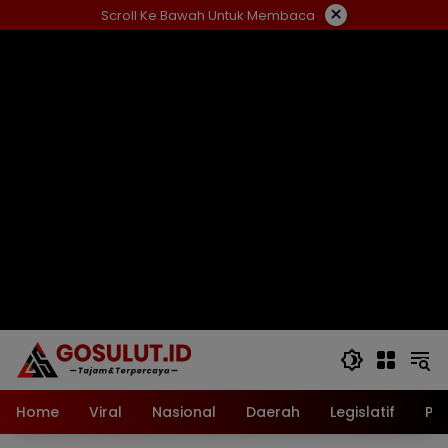
Langsung
×
Scroll Ke Bawah Untuk Membaca
ke
konten
Home
Viral
Nasional
Daerah
Legislatif
Pol