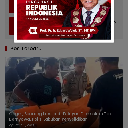
4
Baiturrahman Limboto, Kirim Doa untuk
Almarhum Rachmat Gobel
Juli 14, 2026
1140
Bupati Gorontalo Ziarah ke TMP Kalibata,
5
Ingat Sosok Rachmat Gobel
Juli 11, 2026
856
Pos Terbaru
Geger, Seorang Lansia di Tutuyan Ditemukan Tak
Bernyawa, Polisi Lakukan Penyelidikan
Agustus 9, 2026