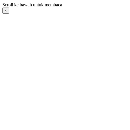
Langsung
Scroll ke bawah untuk membaca
ke
×
konten