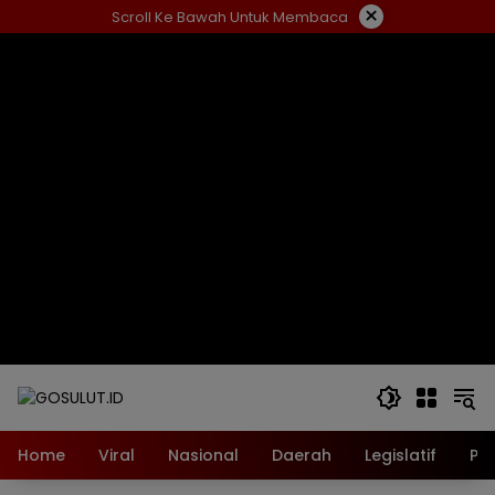
Langsung
×
Scroll Ke Bawah Untuk Membaca
ke
konten
Home
Viral
Nasional
Daerah
Legislatif
Pol