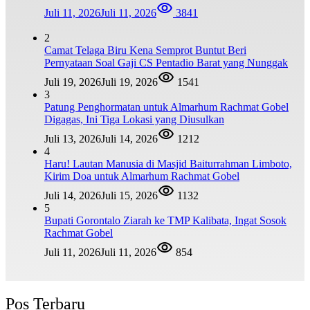
Juli 11, 2026
Juli 11, 2026
3841
2
Camat Telaga Biru Kena Semprot Buntut Beri
Pernyataan Soal Gaji CS Pentadio Barat yang Nunggak
Juli 19, 2026
Juli 19, 2026
1541
3
Patung Penghormatan untuk Almarhum Rachmat Gobel
Digagas, Ini Tiga Lokasi yang Diusulkan
Juli 13, 2026
Juli 14, 2026
1212
4
Haru! Lautan Manusia di Masjid Baiturrahman Limboto,
Kirim Doa untuk Almarhum Rachmat Gobel
Juli 14, 2026
Juli 15, 2026
1132
5
Bupati Gorontalo Ziarah ke TMP Kalibata, Ingat Sosok
Rachmat Gobel
Juli 11, 2026
Juli 11, 2026
854
Pos Terbaru