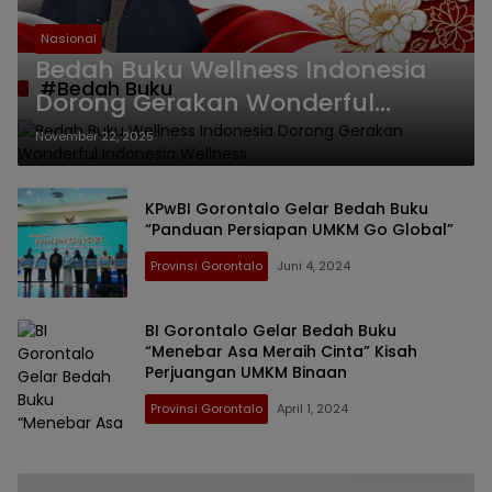
Nasional
Bedah Buku Wellness Indonesia
#Bedah Buku
Dorong Gerakan Wonderful
Indonesia Wellness
November 22, 2025
KPwBI Gorontalo Gelar Bedah Buku
“Panduan Persiapan UMKM Go Global”
Provinsi Gorontalo
Juni 4, 2024
BI Gorontalo Gelar Bedah Buku
“Menebar Asa Meraih Cinta” Kisah
Perjuangan UMKM Binaan
Provinsi Gorontalo
April 1, 2024