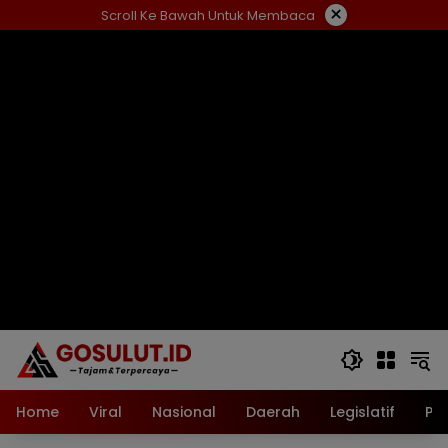
Langsung
×
Scroll Ke Bawah Untuk Membaca
ke
konten
Home
Viral
Nasional
Daerah
Legislatif
Pol