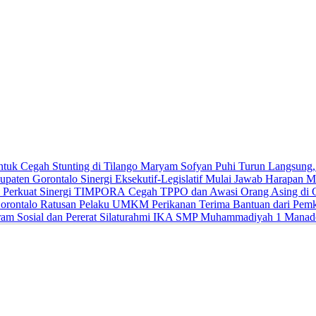
Maryam Sofyan Puhi Turun Langsung, B
Sinergi Eksekutif-Legislatif Mulai Jawab Harapan 
Cegah TPPO dan Awasi Orang Asing di G
Ratusan Pelaku UMKM Perikanan Terima Bantuan dari Pemk
IKA SMP Muhammadiyah 1 Manado Ge