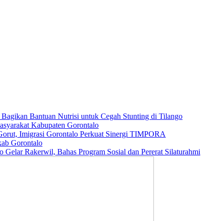
agikan Bantuan Nutrisi untuk Cegah Stunting di Tilango
Masyarakat Kabupaten Gorontalo
orut, Imigrasi Gorontalo Perkuat Sinergi TIMPORA
ab Gorontalo
lar Rakerwil, Bahas Program Sosial dan Pererat Silaturahmi