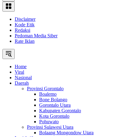
Disclaimer
Kode Etik
Redaksi
Pedoman Media Siber
Rate Iklan
Home
Viral
Nasional
Daerah
Provinsi Gorontalo
Boalemo
Bone Bolango
Gorontalo Utara
Kabupaten Gorontalo
Kota Gorontalo
Pohuwato
Provinsi Sulawesi Utara
Bolaang Mongondow Utara