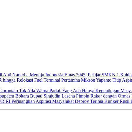
Menuju Indonesia Emas 2045, Pelajar SMKN 1 Kaidip
Mikson Yapanto Titip Aspir
Tak Ada Warna Partai, Yang Ada Hanya Kepentingan Masya
Bupati Sirajudin Lasena Pimpin Rakor dengan Ormas 
Deprov Terima Kunker Rusli H