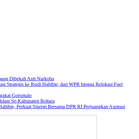
ang Dibekali Anti Narkoba
asi Strategis ke Rusli Habibie, dari WPR hingga Relokasi Fuel
rakat Gorontalo
Islam Se-Kabupaten Boltara
abibie, Perkuat Sinergi Bersama DPR RI Perjuangkan Aspirasi