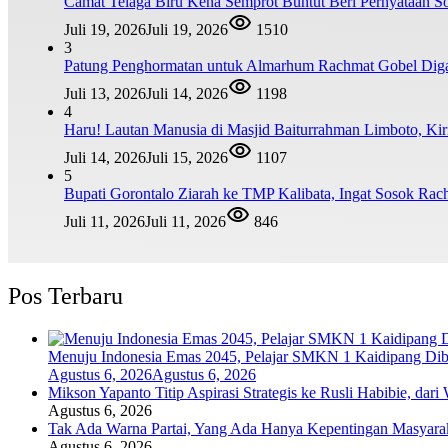
Camat Telaga Biru Kena Semprot Buntut Beri Pernyataan S
Juli 19, 2026
Juli 19, 2026
1510
3
Patung Penghormatan untuk Almarhum Rachmat Gobel Digag
Juli 13, 2026
Juli 14, 2026
1198
4
Haru! Lautan Manusia di Masjid Baiturrahman Limboto, K
Juli 14, 2026
Juli 15, 2026
1107
5
Bupati Gorontalo Ziarah ke TMP Kalibata, Ingat Sosok Ra
Juli 11, 2026
Juli 11, 2026
846
Pos Terbaru
Menuju Indonesia Emas 2045, Pelajar SMKN 1 Kaidipang Dib
Agustus 6, 2026
Agustus 6, 2026
Mikson Yapanto Titip Aspirasi Strategis ke Rusli Habibie, dar
Agustus 6, 2026
Tak Ada Warna Partai, Yang Ada Hanya Kepentingan Masyara
Agustus 6, 2026