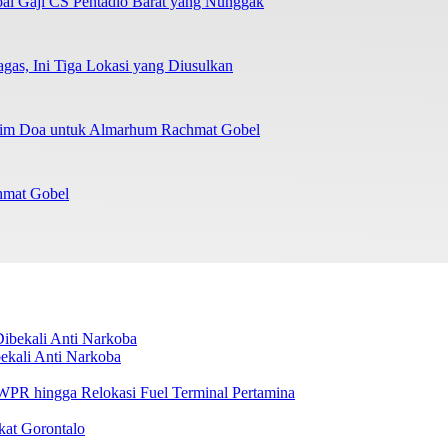
oal Gaji CS Pentadio Barat yang Nunggak
as, Ini Tiga Lokasi yang Diusulkan
irim Doa untuk Almarhum Rachmat Gobel
chmat Gobel
ekali Anti Narkoba
i WPR hingga Relokasi Fuel Terminal Pertamina
kat Gorontalo