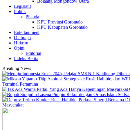
Bolaang Mongondow Utara
Legislatif
Politik
Pilkada
KPU Provinsi Gorontalo
KPU Kabupaten Gorontalo
Entertainment
Olahraga
Hukrim
Opini
Editorial
Indeks Berita
Breaking News
Terminal Pertamina
Masyarakat