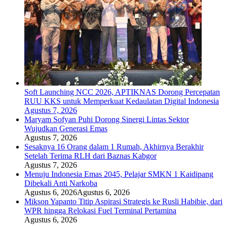
Soft Launching NCC 2026, APTIKNAS Dorong Percepatan
RUU KKS untuk Memperkuat Kedaulatan Digital Indonesia
Agustus 7, 2026
Maryam Sofyan Puhi Dorong Sinergi Lintas Sektor
Wujudkan Generasi Emas
Agustus 7, 2026
Sesaknya 16 Orang dalam 1 Rumah, Akhirnya Berakhir
Setelah Terima RLH dari Baznas Kabgor
Agustus 7, 2026
Menuju Indonesia Emas 2045, Pelajar SMKN 1 Kaidipang
Dibekali Anti Narkoba
Agustus 6, 2026
Agustus 6, 2026
Mikson Yapanto Titip Aspirasi Strategis ke Rusli Habibie, dari
WPR hingga Relokasi Fuel Terminal Pertamina
Agustus 6, 2026