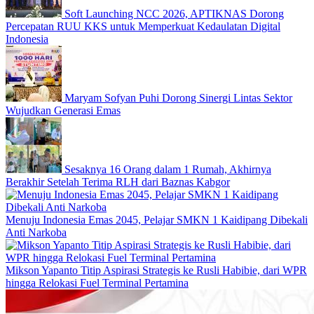
Soft Launching NCC 2026, APTIKNAS Dorong
Percepatan RUU KKS untuk Memperkuat Kedaulatan Digital
Indonesia
Maryam Sofyan Puhi Dorong Sinergi Lintas Sektor
Wujudkan Generasi Emas
Sesaknya 16 Orang dalam 1 Rumah, Akhirnya
Berakhir Setelah Terima RLH dari Baznas Kabgor
Menuju Indonesia Emas 2045, Pelajar SMKN 1 Kaidipang Dibekali
Anti Narkoba
Mikson Yapanto Titip Aspirasi Strategis ke Rusli Habibie, dari WPR
hingga Relokasi Fuel Terminal Pertamina