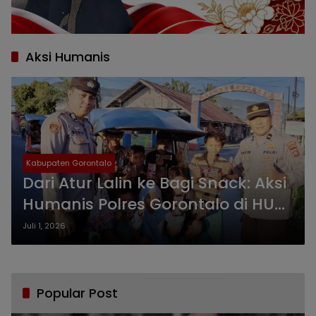
Aksi Humanis
Kabupaten Gorontalo
Dari Atur Lalin ke Bagi Snack: Aksi
Humanis Polres Gorontalo di HUT
Bhayangkara Ke-80
Juli 1, 2026
Popular Post