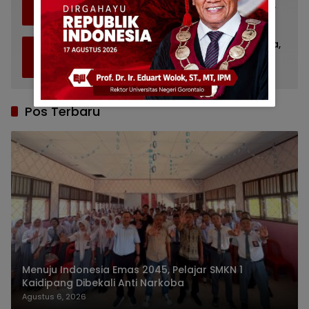
4
Baiturrahman Limboto, Kirim Doa untuk
Almarhum Rachmat Gobel
Juli 14, 2026
1108
Bupati Gorontalo Ziarah ke TMP Kalibata,
5
Ingat Sosok Rachmat Gobel
Juli 11, 2026
848
Pos Terbaru
Menuju Indonesia Emas 2045, Pelajar SMKN 1
Kaidipang Dibekali Anti Narkoba
Agustus 6, 2026