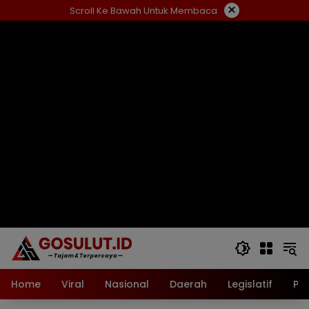
Langsung
×
Scroll Ke Bawah Untuk Membaca
ke
konten
Home
Viral
Nasional
Daerah
Legislatif
Pol