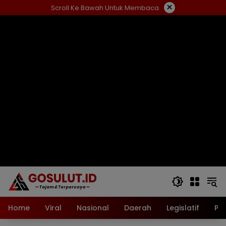
Langsung
×
Scroll Ke Bawah Untuk Membaca
ke
konten
Home
Viral
Nasional
Daerah
Legislatif
Pol