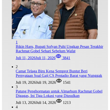
1
Bikin Haru, Bupati Sofyan Puhi Ungkap Pesan Terakhir
Rachmat Gobel Sehari Sebelum Wafat
Juli 11, 2026
Juli 11, 2026
3841
2
Camat Telaga Biru Kena Semprot Buntut Beri
Pernyataan Soal Gaji CS Pentadio Barat yang Nunggak
Juli 19, 2026
Juli 19, 2026
1541
3
Patung Penghormatan untuk Almarhum Rachmat Gobel
Digagas, Ini Tiga Lokasi yang Diusulkan
Juli 13, 2026
Juli 14, 2026
1213
4