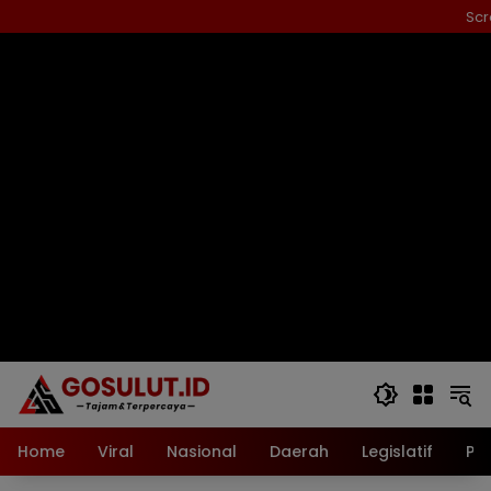
Langsung
Scr
ke
konten
Home
Viral
Nasional
Daerah
Legislatif
Pol