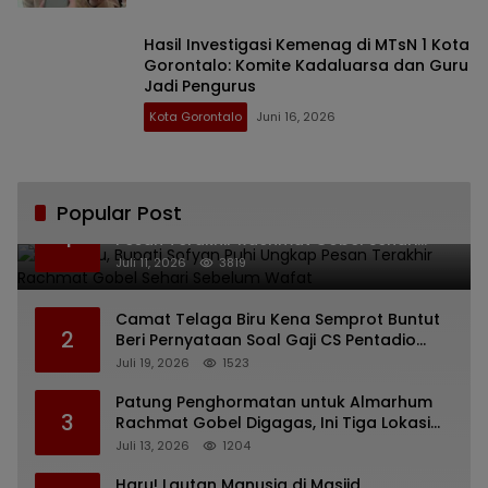
Hasil Investigasi Kemenag di MTsN 1 Kota
Gorontalo: Komite Kadaluarsa dan Guru
Jadi Pengurus
Kota Gorontalo
Juni 16, 2026
Popular Post
Bikin Haru, Bupati Sofyan Puhi Ungkap
1
Pesan Terakhir Rachmat Gobel Sehari
Sebelum Wafat
Juli 11, 2026
3819
Camat Telaga Biru Kena Semprot Buntut
2
Beri Pernyataan Soal Gaji CS Pentadio
Barat yang Nunggak
Juli 19, 2026
1523
Patung Penghormatan untuk Almarhum
3
Rachmat Gobel Digagas, Ini Tiga Lokasi
yang Diusulkan
Juli 13, 2026
1204
Haru! Lautan Manusia di Masjid