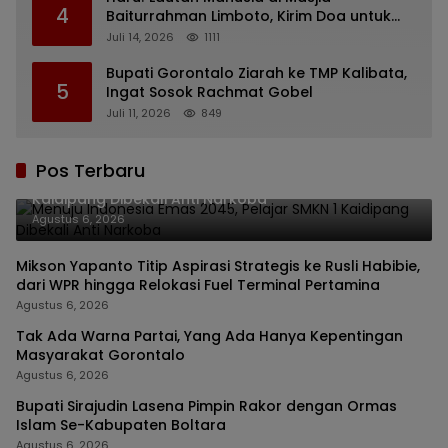
4
Baiturrahman Limboto, Kirim Doa untuk
Almarhum Rachmat Gobel
Juli 14, 2026
1111
Bupati Gorontalo Ziarah ke TMP Kalibata,
5
Ingat Sosok Rachmat Gobel
Juli 11, 2026
849
Pos Terbaru
Menuju Indonesia Emas 2045, Pelajar SMKN 1
Kaidipang Dibekali Anti Narkoba
Agustus 6, 2026
Mikson Yapanto Titip Aspirasi Strategis ke Rusli Habibie,
dari WPR hingga Relokasi Fuel Terminal Pertamina
Agustus 6, 2026
Tak Ada Warna Partai, Yang Ada Hanya Kepentingan
Masyarakat Gorontalo
Agustus 6, 2026
Bupati Sirajudin Lasena Pimpin Rakor dengan Ormas
Islam Se-Kabupaten Boltara
Agustus 6, 2026