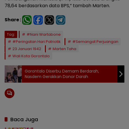
78,64 berdasarkan data BPS,” tambah Marten.
Share :
Tag:
#Nani Wartabone
#Peringatan Hari Patriotik
#Semangat Perjuangan
23 Januari 1942
Marten Taha
Wali Kota Gorontalo
Gorontalo Diserbu Demam Berdarah,
Nasdem Gerakkan Donor Darah
Baca Juga