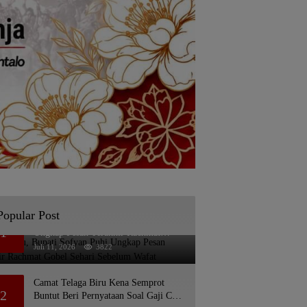
Popular Post
Bikin Haru, Bupati Sofyan Puhi
1
Ungkap Pesan Terakhir Rachmat
Gobel Sehari Sebelum Wafat
Juli 11, 2026
3822
Camat Telaga Biru Kena Semprot
2
Buntut Beri Pernyataan Soal Gaji CS