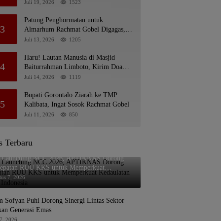
Pentadio Barat yang Nunggak
Juli 19, 2026
1523
Patung Penghormatan untuk
3
Almarhum Rachmat Gobel Digagas,
Ini Tiga Lokasi yang Diusulkan
Juli 13, 2026
1205
Haru! Lautan Manusia di Masjid
4
Baiturrahman Limboto, Kirim Doa
untuk Almarhum Rachmat Gobel
Juli 14, 2026
1119
Bupati Gorontalo Ziarah ke TMP
5
Kalibata, Ingat Sosok Rachmat Gobel
Juli 11, 2026
850
s Terbaru
t Launching NCC 2026, APTIKNAS Dorong
cepatan RUU KKS untuk Memperkuat
ulatan Digital Indonesia
tus 7, 2026
 Sofyan Puhi Dorong Sinergi Lintas Sektor
an Generasi Emas
7, 2026