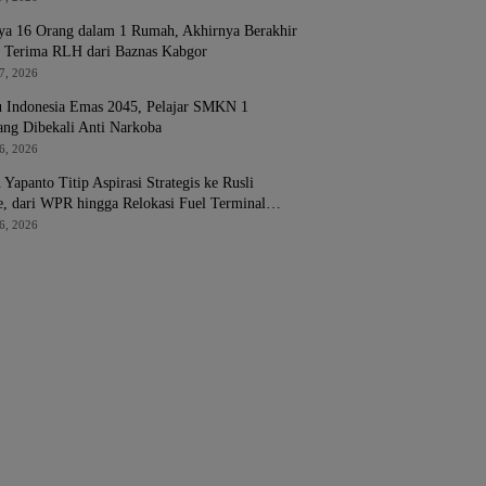
ya 16 Orang dalam 1 Rumah, Akhirnya Berakhir
h Terima RLH dari Baznas Kabgor
7, 2026
 Indonesia Emas 2045, Pelajar SMKN 1
ang Dibekali Anti Narkoba
6, 2026
Yapanto Titip Aspirasi Strategis ke Rusli
e, dari WPR hingga Relokasi Fuel Terminal
ina
6, 2026