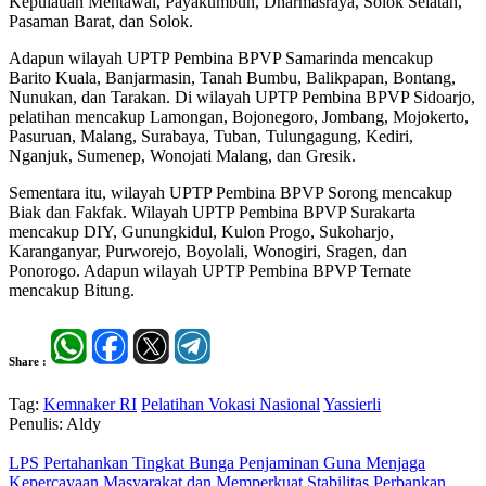
Kepulauan Mentawai, Payakumbuh, Dharmasraya, Solok Selatan,
Pasaman Barat, dan Solok.
Adapun wilayah UPTP Pembina BPVP Samarinda mencakup
Barito Kuala, Banjarmasin, Tanah Bumbu, Balikpapan, Bontang,
Nunukan, dan Tarakan. Di wilayah UPTP Pembina BPVP Sidoarjo,
pelatihan mencakup Lamongan, Bojonegoro, Jombang, Mojokerto,
Pasuruan, Malang, Surabaya, Tuban, Tulungagung, Kediri,
Nganjuk, Sumenep, Wonojati Malang, dan Gresik.
Sementara itu, wilayah UPTP Pembina BPVP Sorong mencakup
Biak dan Fakfak. Wilayah UPTP Pembina BPVP Surakarta
mencakup DIY, Gunungkidul, Kulon Progo, Sukoharjo,
Karanganyar, Purworejo, Boyolali, Wonogiri, Sragen, dan
Ponorogo. Adapun wilayah UPTP Pembina BPVP Ternate
mencakup Bitung.
Share :
Tag:
Kemnaker RI
Pelatihan Vokasi Nasional
Yassierli
Penulis: Aldy
LPS Pertahankan Tingkat Bunga Penjaminan Guna Menjaga
Kepercayaan Masyarakat dan Memperkuat Stabilitas Perbankan