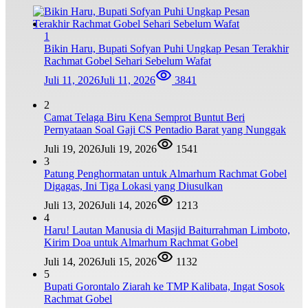
1
Bikin Haru, Bupati Sofyan Puhi Ungkap Pesan Terakhir
Rachmat Gobel Sehari Sebelum Wafat
Juli 11, 2026
Juli 11, 2026
3841
2
Camat Telaga Biru Kena Semprot Buntut Beri
Pernyataan Soal Gaji CS Pentadio Barat yang Nunggak
Juli 19, 2026
Juli 19, 2026
1541
3
Patung Penghormatan untuk Almarhum Rachmat Gobel
Digagas, Ini Tiga Lokasi yang Diusulkan
Juli 13, 2026
Juli 14, 2026
1213
4
Haru! Lautan Manusia di Masjid Baiturrahman Limboto,
Kirim Doa untuk Almarhum Rachmat Gobel
Juli 14, 2026
Juli 15, 2026
1132
5
Bupati Gorontalo Ziarah ke TMP Kalibata, Ingat Sosok
Rachmat Gobel