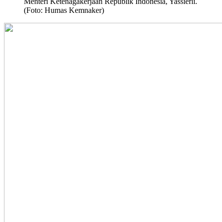
Menteri Ketenagakerjaan Republik Indonesia, Yassierli.
(Foto: Humas Kemnaker)