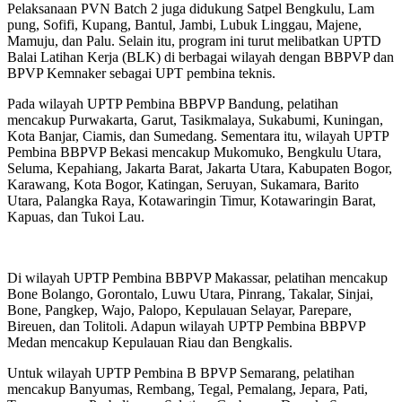
Pelaksanaan PVN Batch 2 juga didukung Satpel Bengkulu, Lam
pung, Sofifi, Kupang, Bantul, Jambi, Lubuk Linggau, Majene,
Mamuju, dan Palu. Selain itu, program ini turut melibatkan UPTD
Balai Latihan Kerja (BLK) di berbagai wilayah dengan BBPVP dan
BPVP Kemnaker sebagai UPT pembina teknis.
Pada wilayah UPTP Pembina BBPVP Bandung, pelatihan
mencakup Purwakarta, Garut, Tasikmalaya, Sukabumi, Kuningan,
Kota Banjar, Ciamis, dan Sumedang. Sementara itu, wilayah UPTP
Pembina BBPVP Bekasi mencakup Mukomuko, Bengkulu Utara,
Seluma, Kepahiang, Jakarta Barat, Jakarta Utara, Kabupaten Bogor,
Karawang, Kota Bogor, Katingan, Seruyan, Sukamara, Barito
Utara, Palangka Raya, Kotawaringin Timur, Kotawaringin Barat,
Kapuas, dan Tukoi Lau.
Di wilayah UPTP Pembina BBPVP Makassar, pelatihan mencakup
Bone Bolango, Gorontalo, Luwu Utara, Pinrang, Takalar, Sinjai,
Bone, Pangkep, Wajo, Palopo, Kepulauan Selayar, Parepare,
Bireuen, dan Tolitoli. Adapun wilayah UPTP Pembina BBPVP
Medan mencakup Kepulauan Riau dan Bengkalis.
Untuk wilayah UPTP Pembina B BPVP Semarang, pelatihan
mencakup Banyumas, Rembang, Tegal, Pemalang, Jepara, Pati,