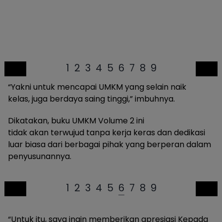
1
2
3
4
5
6
7
8
9
“Yakni untuk mencapai UMKM yang selain naik
kelas, juga berdaya saing tinggi,” imbuhnya.
Dikatakan, buku UMKM Volume 2 ini
tidak akan terwujud tanpa kerja keras dan dedikasi
luar biasa dari berbagai pihak yang berperan dalam
penyusunannya.
1
2
3
4
5
6
7
8
9
“Untuk itu, saya ingin memberikan apresiasi Kepada