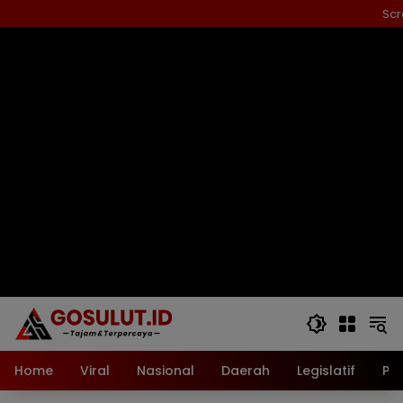
Langsung
Scr
ke
konten
Home
Viral
Nasional
Daerah
Legislatif
Pol