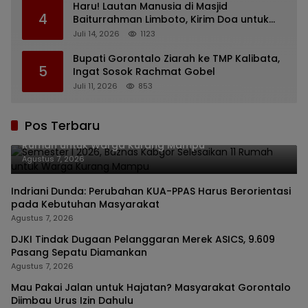
Haru! Lautan Manusia di Masjid
4
Baiturrahman Limboto, Kirim Doa untuk
Almarhum Rachmat Gobel
Juli 14, 2026
1123
Bupati Gorontalo Ziarah ke TMP Kalibata,
5
Ingat Sosok Rachmat Gobel
Juli 11, 2026
853
Pos Terbaru
Semester I 2026, Baznas Kabgor Selesaikan 11
Rumah untuk Warga Kurang Mampu
Agustus 7, 2026
Indriani Dunda: Perubahan KUA-PPAS Harus Berorientasi
pada Kebutuhan Masyarakat
Agustus 7, 2026
DJKI Tindak Dugaan Pelanggaran Merek ASICS, 9.609
Pasang Sepatu Diamankan
Agustus 7, 2026
Mau Pakai Jalan untuk Hajatan? Masyarakat Gorontalo
Diimbau Urus Izin Dahulu