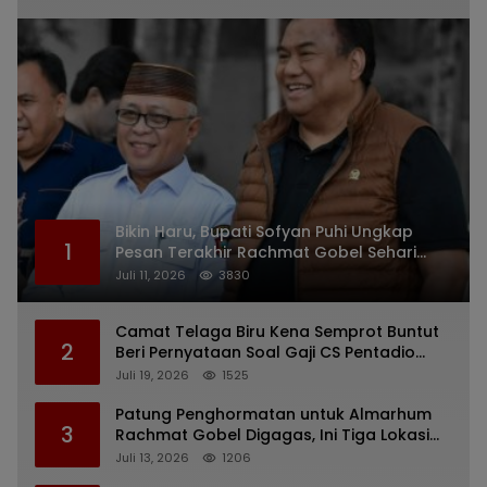
Bikin Haru, Bupati Sofyan Puhi Ungkap
1
Pesan Terakhir Rachmat Gobel Sehari
Sebelum Wafat
Juli 11, 2026
3830
Camat Telaga Biru Kena Semprot Buntut
2
Beri Pernyataan Soal Gaji CS Pentadio
Barat yang Nunggak
Juli 19, 2026
1525
Patung Penghormatan untuk Almarhum
3
Rachmat Gobel Digagas, Ini Tiga Lokasi
yang Diusulkan
Juli 13, 2026
1206