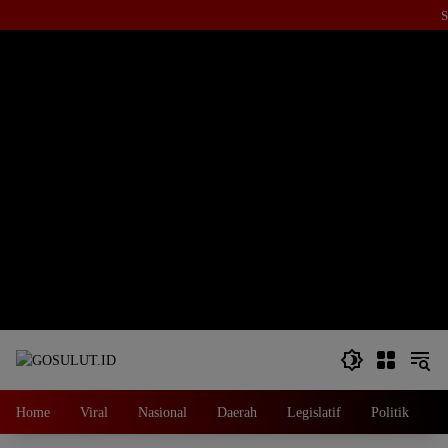
Langsung
S
ke
konten
Home
Viral
Nasional
Daerah
Legislatif
Politik
E