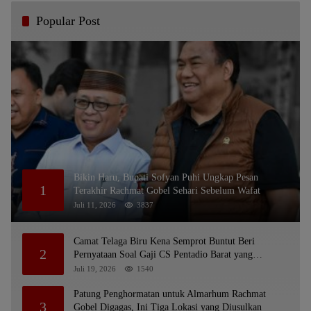
Popular Post
Bikin Haru, Bupati Sofyan Puhi Ungkap Pesan
1
Terakhir Rachmat Gobel Sehari Sebelum Wafat
Juli 11, 2026
3837
Camat Telaga Biru Kena Semprot Buntut Beri
2
Pernyataan Soal Gaji CS Pentadio Barat yang
Nunggak
Juli 19, 2026
1540
Patung Penghormatan untuk Almarhum Rachmat
3
Gobel Digagas, Ini Tiga Lokasi yang Diusulkan