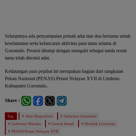
1
2
3
4
5
6
7
8
9
Selanjutnya ada penyampaian petuah adat dan doa bersama untuk
keselamatan serta kelancaran aktivitas para tamu selama di
Gorontalo. Prosesi ditutup dengan mongabi sebagai tanda resmi
tamu telah direstui adat.
Kedatangan para pejabat ini merupakan bagian dari rangkaian
Pekan Nasional (PENAS) Petani Nelayan XVII di Limboto,
Kabupaten Gorontalo.
Share :
Tag:
Adat Mopotilolo
Gubernur Gorontalo
Gubernur Maluku
Gusnar Ismail
Hendrik Lewerissa
PENAS Petani Nelayan XVII