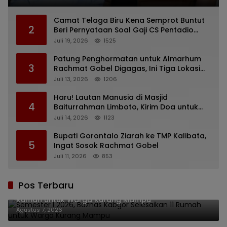
Camat Telaga Biru Kena Semprot Buntut
2
Beri Pernyataan Soal Gaji CS Pentadio
Barat yang Nunggak
Juli 19, 2026
1525
Patung Penghormatan untuk Almarhum
3
Rachmat Gobel Digagas, Ini Tiga Lokasi
yang Diusulkan
Juli 13, 2026
1206
Haru! Lautan Manusia di Masjid
4
Baiturrahman Limboto, Kirim Doa untuk
Almarhum Rachmat Gobel
Juli 14, 2026
1123
Bupati Gorontalo Ziarah ke TMP Kalibata,
5
Ingat Sosok Rachmat Gobel
Juli 11, 2026
853
Pos Terbaru
Semester I 2026, Baznas Kabgor Selesaikan 11
Rumah untuk Warga Kurang Mampu
Agustus 7, 2026