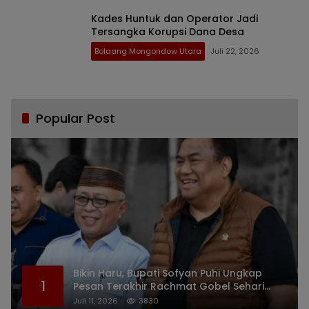
Kades Huntuk dan Operator Jadi
Tersangka Korupsi Dana Desa
Bolaang Mongondow Utara
Juli 22, 2026
Popular Post
Bikin Haru, Bupati Sofyan Puhi Ungkap
1
Pesan Terakhir Rachmat Gobel Sehari
Sebelum Wafat
Juli 11, 2026
3830