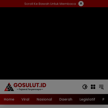
Langsung
×
Scroll Ke Bawah Untuk Membaca
ke
konten
Home
Viral
Nasional
Daerah
Legislatif
Pol