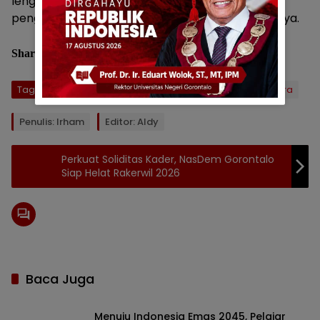
lengkap dan dikirimkan, kami menunggu
pengesahan dari Pemerintah Provinsi,” tambahnya.
Share :
Tag:
#Rapat Paripurna
DPRD Kabupaten Boltara
Penulis: Irham
Editor: Aldy
Perkuat Soliditas Kader, NasDem Gorontalo
Siap Helat Rakerwil 2026
Baca Juga
Menuju Indonesia Emas 2045, Pelajar