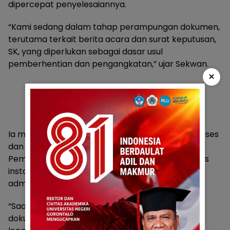
dipercepat penyelesaiannya.
“Kami sedang dalam tahap perampungan dokumen,
terutama terkait berita acara dan surat keputusan,
SK, yang diperlukan sebagai dasar usul
pemberhentian dan pengangkatan,” ujar Sekwan.
×
Ia memastikan seluruh berkas akan segera diproses
dan disampaikan ke Pemerintah Provinsi melalui
Pemerintah Daerah. Menurutnya, koordinasi lintas
instansi penting untuk memastikan keabsahan
administratif usulan tersebut.
“Saat ini masih ada perampungan berkas dan
dokumen pendukung lainnya. Setelah dokumen