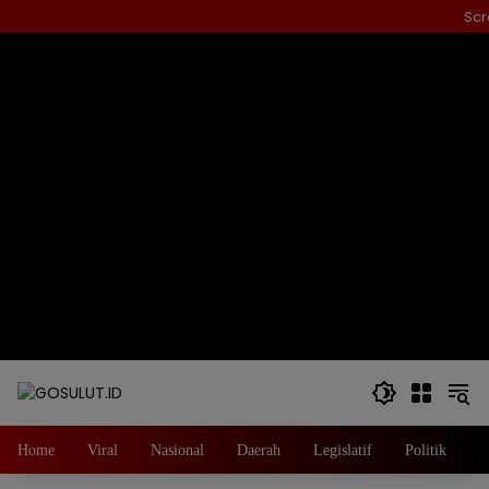
Langsung
Scr
ke
konten
Home
Viral
Nasional
Daerah
Legislatif
Politik
E