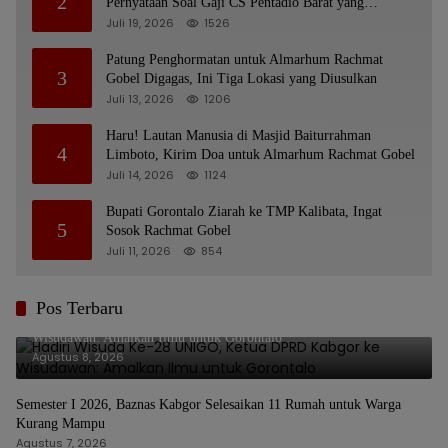
2
Pernyataan Soal Gaji CS Pentadio Barat yang
Nunggak
Juli 19, 2026
1526
Patung Penghormatan untuk Almarhum Rachmat
3
Gobel Digagas, Ini Tiga Lokasi yang Diusulkan
Juli 13, 2026
1206
Haru! Lautan Manusia di Masjid Baiturrahman
4
Limboto, Kirim Doa untuk Almarhum Rachmat Gobel
Juli 14, 2026
1124
Bupati Gorontalo Ziarah ke TMP Kalibata, Ingat
5
Sosok Rachmat Gobel
Juli 11, 2026
854
Pos Terbaru
Hadiri Wisuda Ke-28 UNIGO, Ketua DPRD Kabgor ke
Wisudawan: Amalkan Ilmu untuk Gorontalo
Agustus 8, 2026
Semester I 2026, Baznas Kabgor Selesaikan 11 Rumah untuk Warga
Kurang Mampu
Agustus 7, 2026