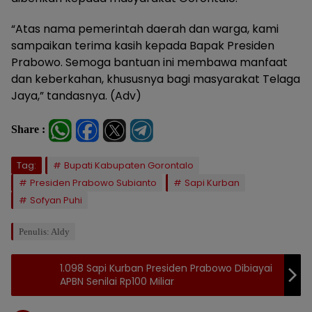
“Atas nama pemerintah daerah dan warga, kami
sampaikan terima kasih kepada Bapak Presiden
Prabowo. Semoga bantuan ini membawa manfaat
dan keberkahan, khususnya bagi masyarakat Telaga
Jaya,” tandasnya. (Adv)
Share :
Tag:
Bupati Kabupaten Gorontalo
Presiden Prabowo Subianto
Sapi Kurban
Sofyan Puhi
Penulis: Aldy
1.098 Sapi Kurban Presiden Prabowo Dibiayai
APBN Senilai Rp100 Miliar