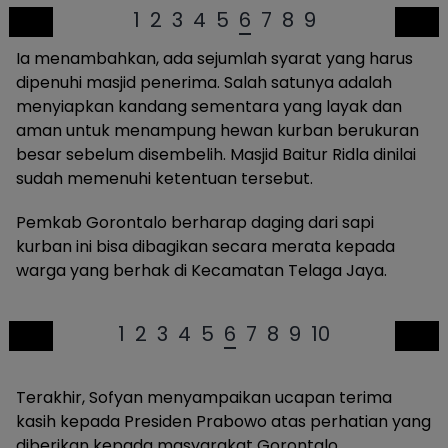
1
2
3
4
5
6
7
8
9
Ia menambahkan, ada sejumlah syarat yang harus
dipenuhi masjid penerima. Salah satunya adalah
menyiapkan kandang sementara yang layak dan
aman untuk menampung hewan kurban berukuran
besar sebelum disembelih. Masjid Baitur Ridla dinilai
sudah memenuhi ketentuan tersebut.
Pemkab Gorontalo berharap daging dari sapi
kurban ini bisa dibagikan secara merata kepada
warga yang berhak di Kecamatan Telaga Jaya.
1
2
3
4
5
6
7
8
9
10
Terakhir, Sofyan menyampaikan ucapan terima
kasih kepada Presiden Prabowo atas perhatian yang
diberikan kepada masyarakat Gorontalo.