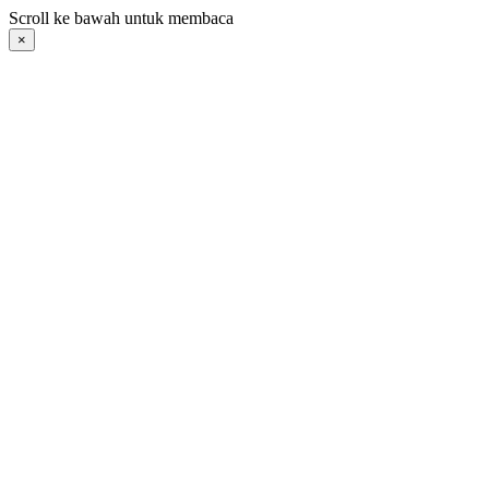
Langsung
Scroll ke bawah untuk membaca
ke
×
konten