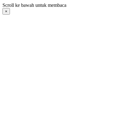
Langsung
Scroll ke bawah untuk membaca
ke
×
konten